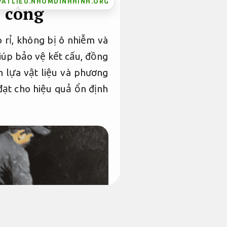
VATLIEU.NHOMDINHHINH.ORG
 công
rỉ, không bị ô nhiễm và
iúp bảo vệ kết cấu, đồng
n lựa vật liệu và phương
ạt cho hiệu quả ổn định