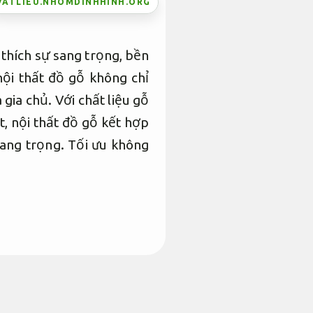
VATLIEU.NHOMDINHHINH.ORG
 thích sự sang trọng, bền
ội thất đồ gỗ không chỉ
ia chủ. Với chất liệu gỗ
t, nội thất đồ gỗ kết hợp
sang trọng.
Tối ưu không
ỹ nghệ
Giám sát