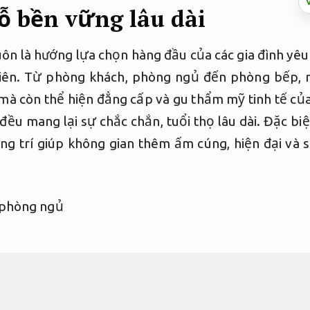
gỗ bền vững lâu dài
uôn là hướng lựa chọn hàng đầu của các gia đình yêu
hiên. Từ phòng khách, phòng ngủ đến phòng bếp, n
à còn thể hiện đẳng cấp và gu thẩm mỹ tinh tế của g
ều mang lại sự chắc chắn, tuổi thọ lâu dài. Đặc biệ
g trí giúp không gian thêm ấm cúng, hiện đại và 
ỗ cao cấp, bền đẹp và đồ gỗ m