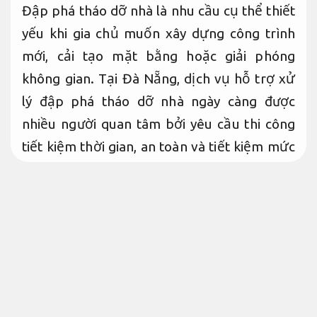
Đập phá tháo dỡ nhà là nhu cầu cụ thể thiết
yếu khi gia chủ muốn xây dựng công trình
mới, cải tạo mặt bằng hoặc giải phóng
không gian. Tại Đà Nẵng, dịch vụ hỗ trợ xử
lý đập phá tháo dỡ nhà ngày càng được
nhiều người quan tâm bởi yêu cầu thi công
tiết kiệm thời gian, an toàn và tiết kiệm mức
chi phí. Việc lựa chọn đơn vị chuyên nhận
đập phá tháo dỡ nhà uy tín giúp người dùng
yên tâm về chất lượng ổn định, tiến độ và
hạn chế rủi ro trong quá trình thực hiện.
Một công ty chuyên nghiệp sẽ có đầy đủ
thiết bị, nhân công và trải nghiệm thực tế để
mang lại sự hài lòng tuyệt đối.
Phù hợp nhu