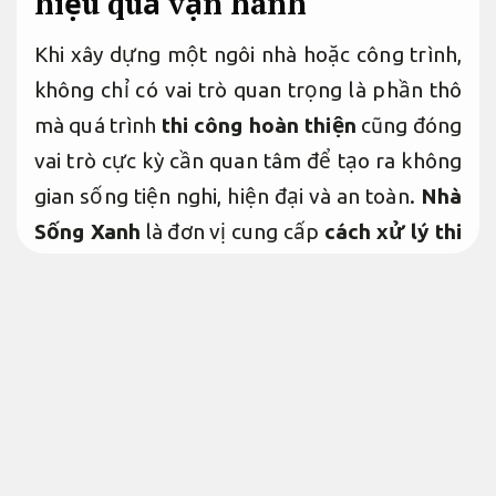
hiệu quả vận hành
Khi xây dựng một ngôi nhà hoặc công trình,
không chỉ có vai trò quan trọng là phần thô
mà quá trình
thi công hoàn thiện
cũng đóng
vai trò cực kỳ cần quan tâm để tạo ra không
gian sống tiện nghi, hiện đại và an toàn.
Nhà
Sống Xanh
là đơn vị cung cấp
cách xử lý thi
công hoàn thiện
chất lượng cao, đáp ứng
mọi yêu cầu của khách cần tư vấn. Với đội
ngũ chuyên gia giàu kinh nghiệm xử lý,
chúng tôi cam kết mang đến những không
gian sống hoàn hảo, từ thiết kế nội thất cho
đến các công đoạn hoàn thiện khác.